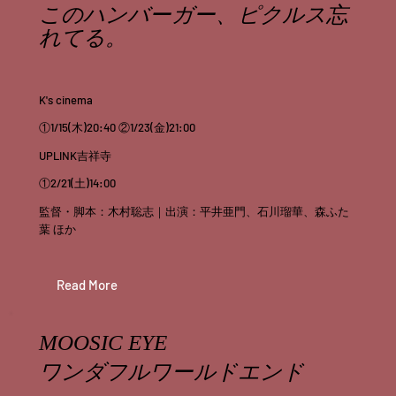
このハンバーガー、ピクルス忘
れてる。
K's cinema
①1/15(木)20:40 ②1/23(金)21:00
UPLINK吉祥寺
①2/21(土)14:00
監督・脚本：木村聡志｜出演：平井亜門、石川瑠華、森ふた
葉 ほか
Read More
MOOSIC EYE
ワンダフルワールドエンド