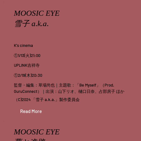
MOOSIC EYE
雪子 a.k.a.
K's cinema
①1/13(火)21:00
UPLINK吉祥寺
①2/19(木)20:30
監督・編集：草場尚也｜主題歌：「Be Myself」（Prod.
GuruConnect）｜出演：山下リオ、樋口日奈、占部房子 ほか
（C)2024 「雪子 a.k.a.」製作委員会
Read More
MOOSIC EYE