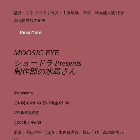
監督：ウトユウマ｜出演：山脇辰哉、羽音、秋元龍太朗 ほか
©山脇辰哉の企画
Read More
MOOSIC EYE
ショードラ Presents
制作部の水島さん
K's cinema
①1/15(木)20:40 ②1/23(金)21:00
UPLINK吉祥寺
①2/21(土)14:00
監督：谷口恒平｜出演：水島麻理奈、坂口千晴、髙瀨隆吉 ほ
か