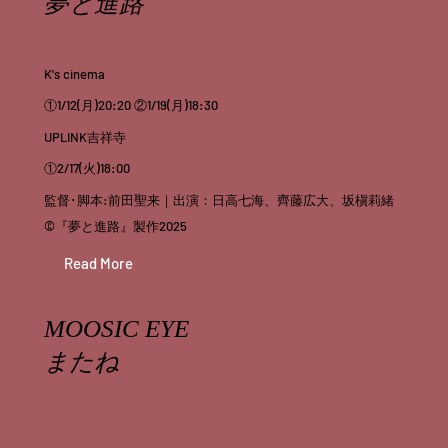
夢と進路
K's cinema
①1/12(月)20:20 ②1/19(月)18:30
UPLINK吉祥寺
①2/17(火)18:00
監督･脚本:前田聖来｜出演：日高七海、齊藤広大、坂槇莉緒
©『夢と進路』製作2025
Read More
MOOSIC EYE
またね