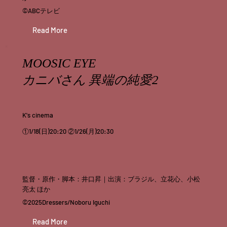
©ABCテレビ
Read More
MOOSIC EYE
カニバさん 異端の純愛2
K's cinema
①1/18(日)20:20 ②1/26(月)20:30
監督・原作・脚本：井口昇｜出演：ブラジル、立花心、小松
亮太 ほか
©︎2025Dressers/Noboru Iguchi
Read More