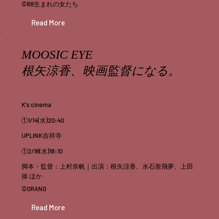
©︎88生まれの女たち
Read More
MOOSIC EYE
根矢涼香、映画監督になる。
K's cinema
①1/14(水)20:40
UPLINK吉祥寺
①2/18(水)18:10
脚本・監督：上村奈帆｜出演：根矢涼香、水石亜飛夢、上田
操 ほか
©︎0RANG
Read More