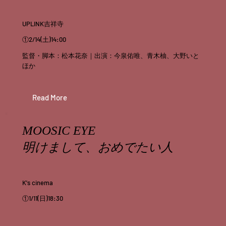
UPLINK吉祥寺
①2/14(土)14:00
監督・脚本：松本花奈｜出演：今泉佑唯、青木柚、大野いと
ほか
Read More
MOOSIC EYE
明けまして、おめでたい人
K's cinema
①1/11(日)18:30