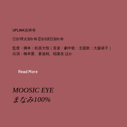
UPLINK吉祥寺
①2/17(火)20:10 ②2/22(日)20:10
監督・脚本：松居大悟｜音楽・劇中歌・主題歌：大森靖子｜
出演：橋本愛、蒼波純、稲葉友 ほか
Read More
MOOSIC EYE
まなみ100%