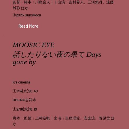
監督・脚本：川島直人｜｜出演：吉村界人、三河悠冴、遠藤
雄弥 ほか
©2025 GunsRock
Read More
MOOSIC EYE
話したりない夜の果て Days
gone by
K's cinema
①1/14(水)20:40
UPLINK吉祥寺
①2/18(水)18:10
脚本・監督：上村奈帆｜出演：矢島理佐、安楽涼、菅原雪 ほ
か