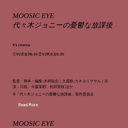
MOOSIC EYE
代々木ジョニーの憂鬱な放課後
K's cinema
①1/23(金)18:30 ②1/28(水)20:30
監督・脚本・編集:木村聡志｜主題歌:カネヨリマサル｜出
演：日穏、今森茉耶、松田実桜 ほか
©️「代々木ジョニーの憂鬱な放課後」製作委員会
Read More
MOOSIC EYE