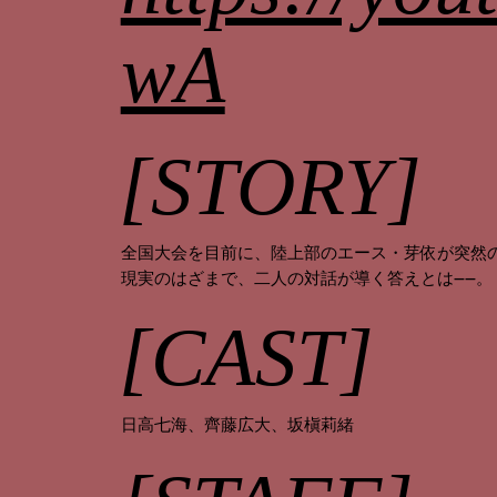
wA
[STORY]
全国大会を目前に、陸上部のエース・芽依が突然
現実のはざまで、二人の対話が導く答えとは——。
[CAST]
日高七海、齊藤広大、坂槇莉緒