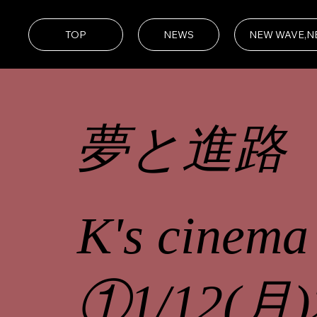
TOP
NEWS
NEW WAVE,N
夢と進路
K's cinema
①1/12(月)