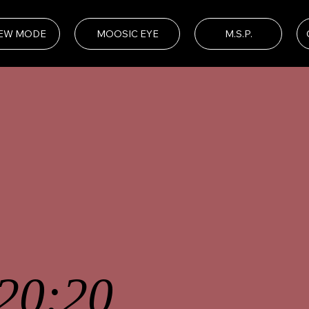
EW MODE
MOOSIC EYE
20:20