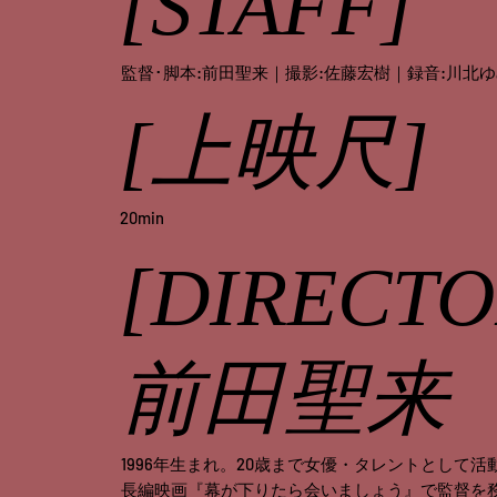
[STAFF]
監督･脚本:前田聖来｜撮影:佐藤宏樹｜録音:川北
[上映尺]
20min
[DIRECTO
前田聖来
1996年生まれ。20歳まで女優・タレントとして活動｡
長編映画『幕が下りたら会いましょう』で監督を