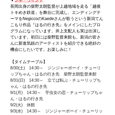
▼
シネ・ウインド
長岡出身の柴野太朗監督が上越地域を走る「越後
トキめき鉄道」を舞台に完成し、エンディングテ
ーマをNegiccoのKaedeさんが歌うという新潟てん
こもり作品『はるの行き先』をメインにしたプロ
グラムになっています。井上支配人も実は出演し
ています。初日には柴野監督来館も。新潟の皆さ
んに新進気鋭のアーティストを紹介できる絶好の
機会にしたいです。お楽しみに！
【タイムテーブル】
8/30(土)　14:30～　ジンジャーボーイ・チューリ
ップちゃん・はるの行き先　柴野太朗監督来館
8/31(日)　14:30～　立てば転ぶ・チューリップち
ゃん・はるの行き先
9/1(月)　14:30～　芋虫女の恋・チューリップちゃ
ん・はるの行き先
9/2(火)　休館
9/3(水)　14:30～　ジンジャーボーイ・チューリッ