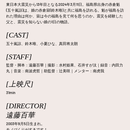
東日本大震災から13年目となる2024年3月11日。福島県出身の赤倉魁
(五十嵐諒)は、娘の赤倉宙(鈴木唯)と共に福島を訪れる。魁が福島を訪
れた理由は何か、宙は今の福島を見て何を思うのか。震災を経験した
父と、震災を知らない娘の1日の物語。
[CAST]
五十嵐諒、鈴木唯、小夏ひな、真田将太朗
[STAFF]
監督・脚本：遠藤百華｜撮影：水村姫果、石井すが汰｜録音：内田力
丸｜音楽：南波虎哲｜助監督：辻美咲｜メンター：南虎我
[上映尺]
31min
[DIRECTOR]
遠藤百華
2003年9月5日生まれ。
モノづくりがすきです！