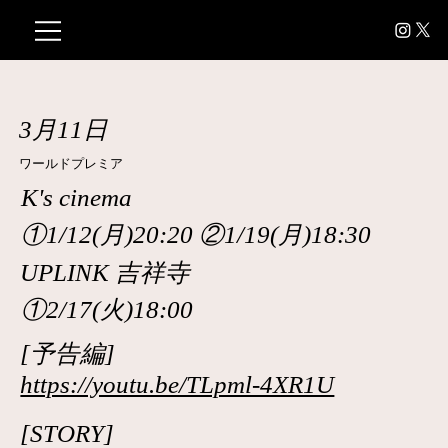
3月11日
ワールドプレミア
K's cinema
①1/12(月)20:20 ②1/19(月)18:30
UPLINK 吉祥寺
①2/17(火)18:00
[予告編]
https://youtu.be/TLpml-4XR1U
[STORY]